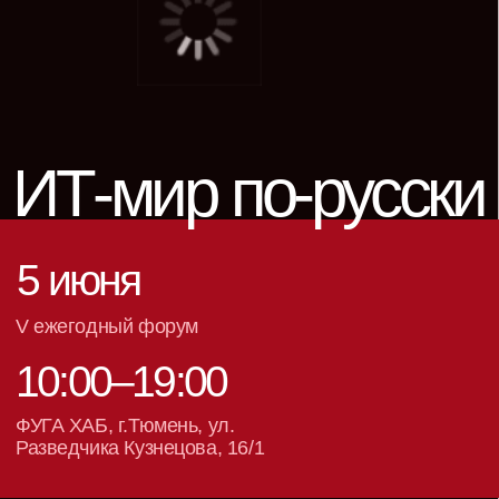
5 июня
V ежегодный форум
10:00–19:00
ФУГА ХАБ, г.Тюмень, ул.
Разведчика Кузнецова, 16/1
ИЗ УСТ В УСТА
ЗДЕСЬ ИT-
РУКОВОДИТЕЛИ
ОТКРОВЕННО
ГОВОРЯТ О РОЛИ ИT