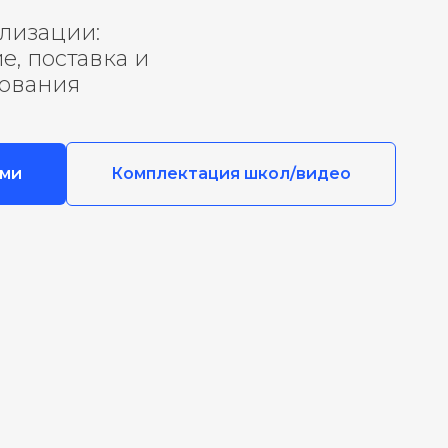
ализации:
, поставка и
ования
ами
Комплектация школ/видео