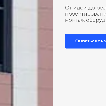
От идеи до ре
проектирование
монтаж оборуд
Связаться с н